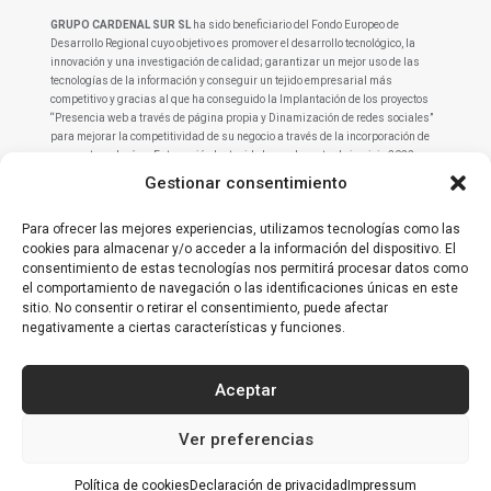
GRUPO CARDENAL SUR SL
ha sido beneficiario del Fondo Europeo de
Desarrollo Regional cuyo objetivo es promover el desarrollo tecnológico, la
innovación y una investigación de calidad; garantizar un mejor uso de las
tecnologías de la información y conseguir un tejido empresarial más
competitivo y gracias al que ha conseguido la Implantación de los proyectos
“Presencia web a través de página propia y Dinamización de redes sociales”
para mejorar la competitividad de su negocio a través de la incorporación de
nuevas tecnologías. Esta acción ha tenido lugar durante el ejercicio 2022.
Para ello ha contado con el apoyo del Programa Competitividad Turística de la
Gestionar consentimiento
Cámara de Comercio, Industria, Servicios y Navegación de Sevilla.
Una manera de hacer Europa.
Para ofrecer las mejores experiencias, utilizamos tecnologías como las
cookies para almacenar y/o acceder a la información del dispositivo. El
consentimiento de estas tecnologías nos permitirá procesar datos como
el comportamiento de navegación o las identificaciones únicas en este
sitio. No consentir o retirar el consentimiento, puede afectar
Copyright © 2023 Grupo Cardenal Sur – Creado por
negativamente a ciertas características y funciones.
moodmarketing.es
Aceptar
Ver preferencias
Política de cookies
Declaración de privacidad
Impressum